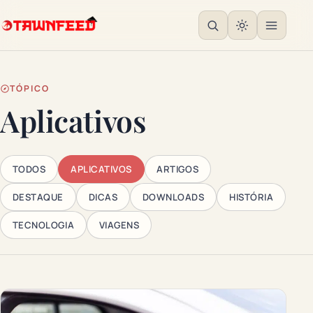
TÓPICO
Aplicativos
TODOS
APLICATIVOS
ARTIGOS
DESTAQUE
DICAS
DOWNLOADS
HISTÓRIA
TECNOLOGIA
VIAGENS
Articles