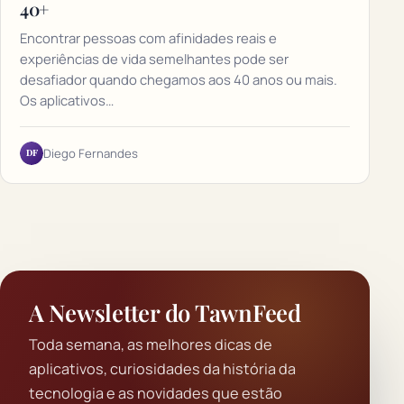
40+
Encontrar pessoas com afinidades reais e
experiências de vida semelhantes pode ser
desafiador quando chegamos aos 40 anos ou mais.
Os aplicativos…
DF
Diego Fernandes
A Newsletter do TawnFeed
Toda semana, as melhores dicas de
aplicativos, curiosidades da história da
tecnologia e as novidades que estão