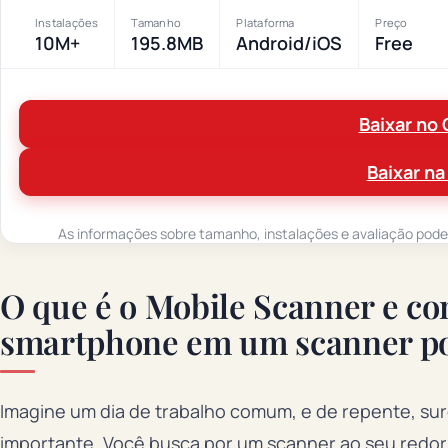
Instalações
Tamanho
Plataforma
Preço
10M+
195.8MB
Android/iOS
Free
Baixar no 
Baixar na
As informações sobre tamanho, instalações e avaliação podem 
O que é o Mobile Scanner e co
smartphone em um scanner p
Imagine um dia de trabalho comum, e de repente, su
importante. Você busca por um scanner ao seu redor