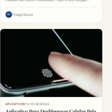
TS
Thiago Souza
14 min de leitura
APLICATIVOS
Aplicativo Para Desbloquear Celular Pela