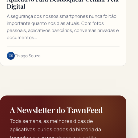
Digital
A segurança dos nossos smartphones nunca foi tão
importante quanto nos dias atuais. Com fotos
pessoais, aplicativos bancários, conversas privadas e
documentos…
TS
Thiago Souza
A Newsletter do TawnFeed
Toda semana, as melhores dicas de
aplicativos, curiosidades da história da
tecnologia e as novidades que estão