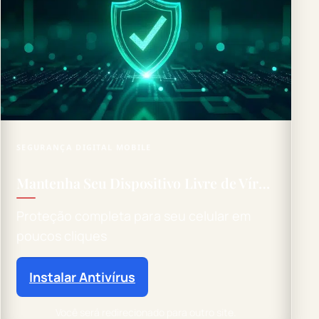
SEGURANÇA DIGITAL MOBILE
Mantenha Seu Dispositivo Livre de Vírus
Proteção completa para seu celular em
poucos cliques
Instalar Antivírus
Você será redirecionado para outro site.