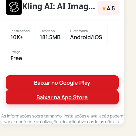
Kling AI: AI Image&Video Maker
★
4,5
Instalações
Tamanho
Plataforma
10K+
181.5MB
Android/iOS
Preço
Free
Baixar no Google Play
Baixar na App Store
As informações sobre tamanho, instalações e avaliação podem
variar conforme atualizações do aplicativo nas lojas oficiais.