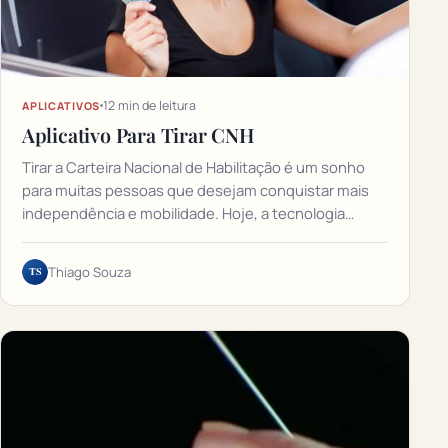
12 min de leitura
APLICATIVOS
Aplicativo Para Tirar CNH
Tirar a Carteira Nacional de Habilitação é um sonho
para muitas pessoas que desejam conquistar mais
independência e mobilidade. Hoje, a tecnologia…
TS
Thiago Souza