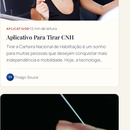
12 min de leitura
APLICATIVOS
Aplicativo Para Tirar CNH
Tirar a Carteira Nacional de Habilitação é um sonho
para muitas pessoas que desejam conquistar mais
independência e mobilidade. Hoje, a tecnologia…
TS
Thiago Souza