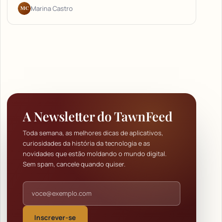
MC
Marina Castro
A Newsletter do TawnFeed
Toda semana, as melhores dicas de aplicativos,
curiosidades da história da tecnologia e as
novidades que estão moldando o mundo digital.
Sem spam, cancele quando quiser.
Endereço de e-mail
Inscrever-se