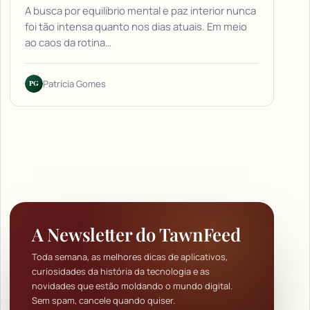
A busca por equilíbrio mental e paz interior nunca
foi tão intensa quanto nos dias atuais. Em meio
ao caos da rotina…
PG
Patrícia Gomes
A Newsletter do TawnFeed
Toda semana, as melhores dicas de aplicativos,
curiosidades da história da tecnologia e as
novidades que estão moldando o mundo digital.
Sem spam, cancele quando quiser.