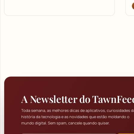
A Newsletter do TawnFee
Toda semana, as melhores dicas de aplicativos, curiosidades d
história da tecnologia e as novidades que estão moldando o
mundo digital. Sem spam, cancele quando quiser.