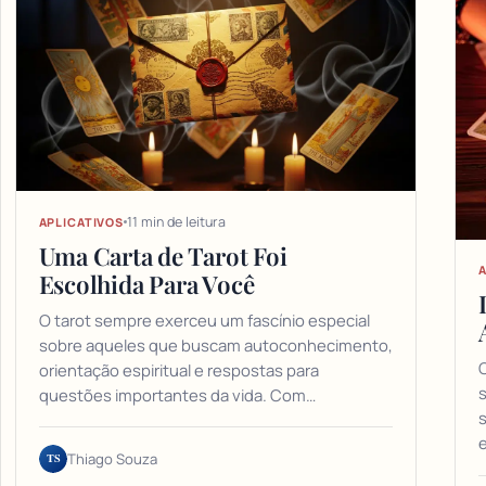
11 min de leitura
APLICATIVOS
Uma Carta de Tarot Foi
A
Escolhida Para Você
O tarot sempre exerceu um fascínio especial
sobre aqueles que buscam autoconhecimento,
orientação espiritual e respostas para
s
questões importantes da vida. Com…
s
TS
Thiago Souza