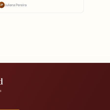
JP
Juliana Pereira
d
a