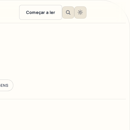
Começar a ler
GENS