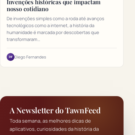
Invenções históricas que impactam
nosso cotidiano
De invenções simples como a roda até avanços
tecnológicos como a internet, a história da
humanidade é marcada por descobertas que
transformaram…
DF
Diego Fernandes
A Newsletter do TawnFeed
Toda semana, as melhores dicas de
aplicativos, curiosidades da história da