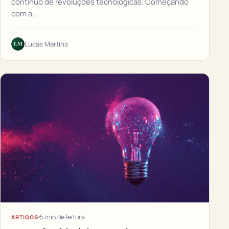
contínuo de revoluções tecnológicas. Começando
com a…
LM
Lucas Martins
5 min de leitura
ARTIGOS