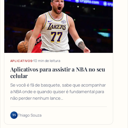
10 min de leitura
APLICATIVOS
Aplicativos para assistir a NBA no seu
celular
Se você é fã de basquete, sabe que acompanhar
a NBA onde e quando quiser é fundamental para
não perder nenhum lance…
TS
Thiago Souza