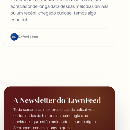
apreciador de longa data dessas melodias divinas
ou um recém-chegado curioso, temos algo
especial…
RL
Rafael Lima
A Newsletter do TawnFeed
Toda semana, as melhores dicas de aplicativos,
curiosidades da história da tecnologia e as
novidades que estão moldando o mundo digital.
Sem spam, cancele quando quiser.