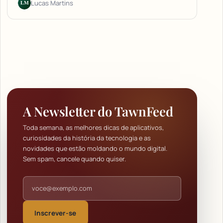
LM
Lucas Martins
A Newsletter do TawnFeed
Toda semana, as melhores dicas de aplicativos,
curiosidades da história da tecnologia e as
novidades que estão moldando o mundo digital.
Sem spam, cancele quando quiser.
Endereço de e-mail
Inscrever-se