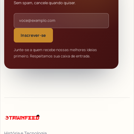
Sem spam, cancele quando quiser.
Endereço de e-mail
Inscrever-se
Junte-se a quem recebe nossas melhores ideias
primeiro. Respeitamos sua caixa de entrada.
História e Tecnologia