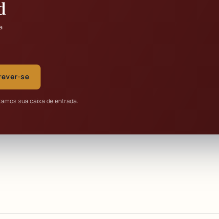
d
a
rever-se
tamos sua caixa de entrada.