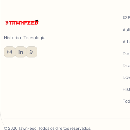
EX
Apl
História e Tecnologia
Art
De
Dic
Do
His
Tod
©
2026
TawnFeed. Todos os direitos reservados.