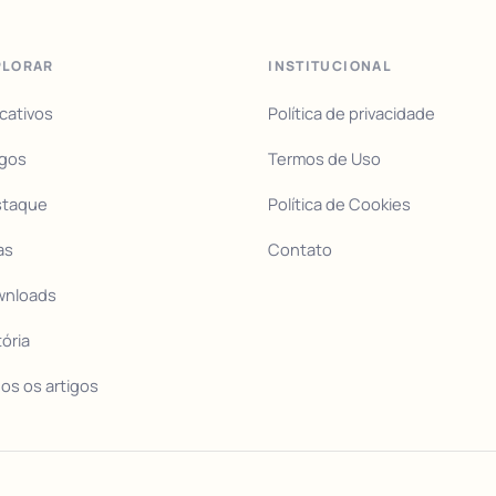
PLORAR
INSTITUCIONAL
icativos
Política de privacidade
igos
Termos de Uso
staque
Política de Cookies
as
Contato
wnloads
tória
os os artigos