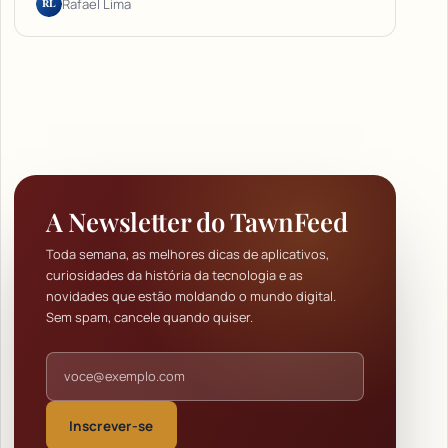
RL
Rafael Lima
A Newsletter do TawnFeed
Toda semana, as melhores dicas de aplicativos,
curiosidades da história da tecnologia e as
novidades que estão moldando o mundo digital.
Sem spam, cancele quando quiser.
Endereço de e-mail
Inscrever-se