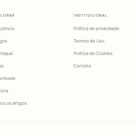
PLORAR
INSTITUCIONAL
icativos
Política de privacidade
igos
Termos de Uso
staque
Política de Cookies
as
Contato
wnloads
tória
os os artigos