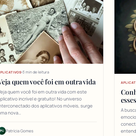
3 min de leitura
PLICATIVOS
Veja quem você foi em outra vida
APLICAT
Conh
eja quem você foi em outra vida com este
esses
plicativo incrível e gratuito! No universo
nterconectado dos aplicativos móveis, surge
A busca
uma nova…
emocio
conect
entend
PG
Patrícia Gomes