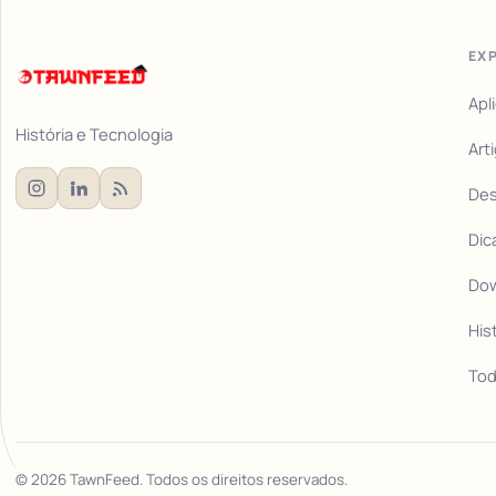
EX
Apl
História e Tecnologia
Art
De
Dic
Do
His
Tod
©
2026
TawnFeed. Todos os direitos reservados.