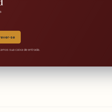
d
a
rever-se
tamos sua caixa de entrada.