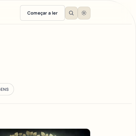
Começar a ler
GENS