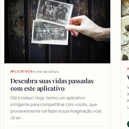
A
4 min de leitura
APLICATIVOS
Descubra suas vidas passadas
com este aplicativo
V
a
Olá a todos! Hoje, tenho um aplicativo
i
intrigante para compartilhar com vocês, que
provavelmente vai fazer a sua imaginação voar.
Já se…