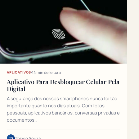
14 min de leitura
APLICATIVOS
Aplicativo Para Desbloquear Celular Pela
Digital
A segurança dos nossos smartphones nunca foi tão
importante quanto nos dias atuais. Com fotos
pessoais, aplicativos bancários, conversas privadas e
documentos…
TS
Thiago Souza