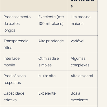
s
Processamento
Excelente (até
Limitado na
de textos
100mil tokens)
maioria
longos
Transparência
Alta prioridade
Variável
ética
Interface
Otimizada e
Algumas
mobile
simples
complexas
Precisão nas
Muito alta
Alta em geral
respostas
Capacidade
Excelente
Boa a
criativa
excelente