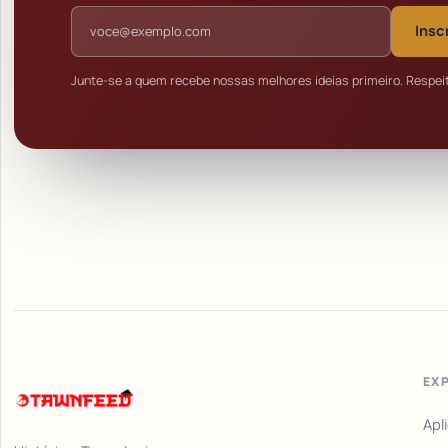
Endereço de e-mail
Insc
Junte-se a quem recebe nossas melhores ideias primeiro. Respei
EX
Apl