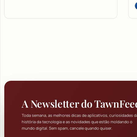
A Newsletter do TawnFee
Toda semana, as melhores dicas de aplicativos, curiosidades d
história da tecnologia e as novidades que estão moldando o
mundo digital. Sem spam, cancele quando quiser.