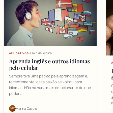
4 min de leitura
APLICATIVOS
Aprenda inglês e outros idiomas
A
pelo celular
Sempre tive uma paixão pela aprendizagem e,
recentemente, essa paixão se voltou para
O
idiomas. Não há nada mais emocionante do que
q
poder…
a
MC
Marina Castro