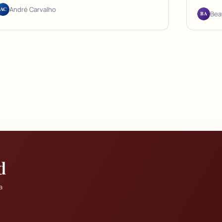
AC
André Carvalho
BA
Bea
d
a