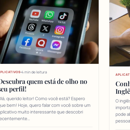
4 min de leitura
PLICATIVOS
APLICAT
Descubra quem está de olho no
Conh
seu perfil!
Inglê
lá, querido leitor! Como você está? Espero
O inglê
ue bem! Hoje, quero falar com você sobre um
import
plicativo muito interessante que descobri
pode ab
recentemente…
pessoa