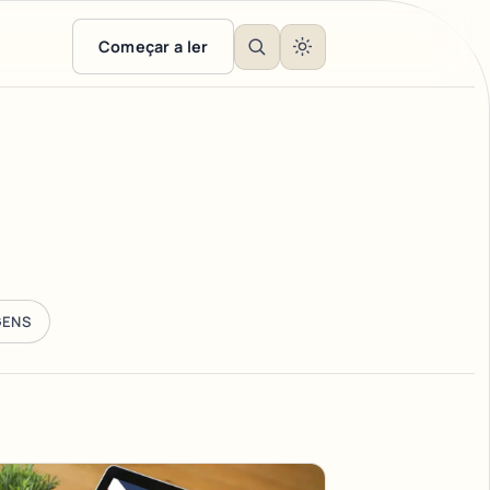
Começar a ler
GENS