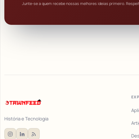
Junte-se a quem recebe nossas melhores ideias primeiro. Respei
EX
Apl
História e Tecnologia
Art
De