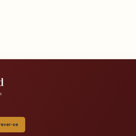
d
a
rever-se