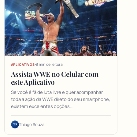
8 min de leitura
APLICATIVOS
Assista WWE no Celular com
este Aplicativo
Se você é fã de luta livre e quer acompanhar
toda a ação da WWE direto do seu smartphone,
existem excelentes opções…
TS
Thiago Souza