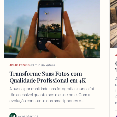
A
10 min de leitura
APLICATIVOS
Transforme Suas Fotos com
A
Qualidade Profissional em 4K
A busca por qualidade nas fotografias nunca foi
t
tão acessível quanto nos dias de hoje. Com a
evolução constante dos smartphones e…
m
LM
Lucas Martins