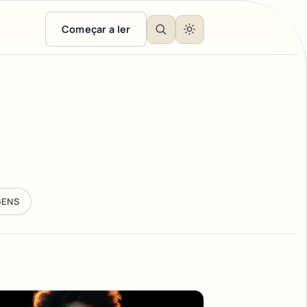
Começar a ler
GENS