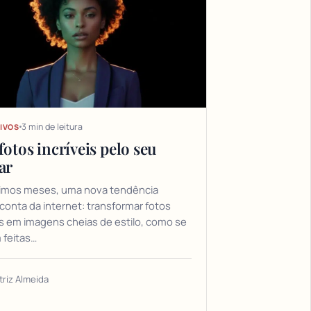
3 min de leitura
IVOS
fotos incríveis pelo seu
ar
timos meses, uma nova tendência
onta da internet: transformar fotos
 em imagens cheias de estilo, como se
 feitas…
triz Almeida