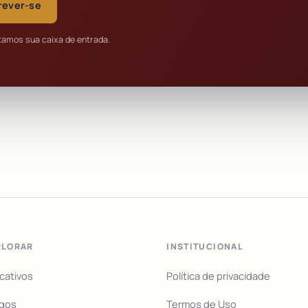
rever-se
tamos sua caixa de entrada.
PLORAR
INSTITUCIONAL
icativos
Política de privacidade
igos
Termos de Uso