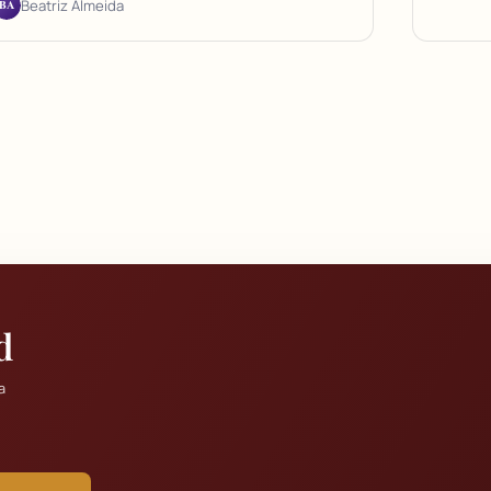
BA
Beatriz Almeida
d
a