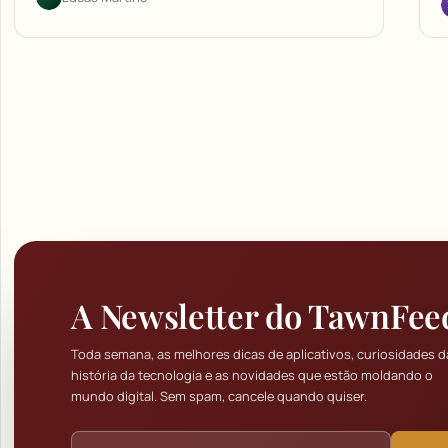
A Newsletter do TawnFee
Toda semana, as melhores dicas de aplicativos, curiosidades d
história da tecnologia e as novidades que estão moldando o
mundo digital. Sem spam, cancele quando quiser.
Endereço de e-mail