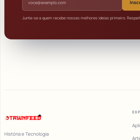
Insc
Junte-se a quem recebe nossas melhores ideias primeiro. Respei
EX
Apl
História e Tecnologia
Art