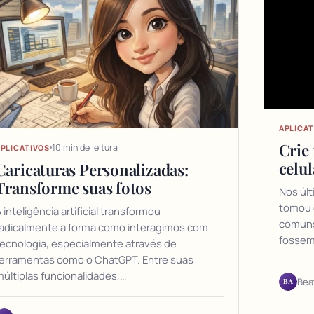
APLICAT
Crie 
10 min de leitura
PLICATIVOS
celul
Caricaturas Personalizadas:
Transforme suas fotos
Nos úl
tomou c
 inteligência artificial transformou
comuns
radicalmente a forma como interagimos com
fossem
ecnologia, especialmente através de
ferramentas como o ChatGPT. Entre suas
últiplas funcionalidades,…
BA
Bea