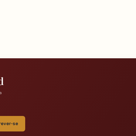
d
a
rever-se