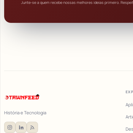
Junte-se a quem recebe nossas melhores ideias primeiro. Respei
EX
Apl
História e Tecnologia
Art
De